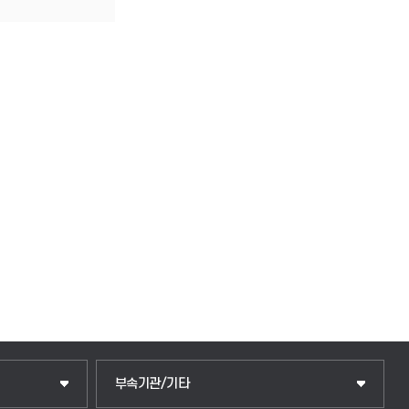
중앙도서관
부속기관/기타