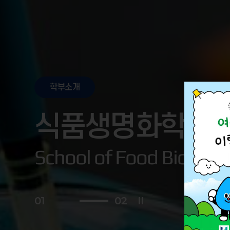
학부소개
식품생명화학공
School of Food Biotech
0
2
0
2