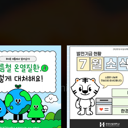
학부
nology & Chemical Engineeri