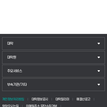
인문융합공공인재학부
대학
법경영학부
일반대학원
대학원
웰니스산업융합학부
산업대학원
입학안내
주요서비스
식물자원조경학부
공공정책대학원
웹메일
중앙도서관
부속기관/기타
동물생명융합학부
경영대학원
학사시스템(학부)
학생생활관(안성)
개인정보처리방침
대학정보공시
대학알리미
예결산공고
생명공학부
찾아오시는길
이메일주소 무단수집거부
교육대학원