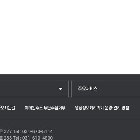
입학안내
주요서비스
웹메일
아오시는길
이메일주소 무단수집거부
영상정보처리기기 운영·관리 방침
원
학사시스템(학부)
로 327
Tel : 031-670-5114
학사시스템(전문학사 및 전공심화)
로 283
Tel : 031-610-4600