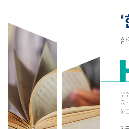
한
우수
융ㆍ
하고