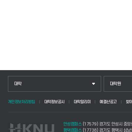
인문융합공공인재학부
일반대학원
대학
대학원
법경영학부
산업대학원
개인정보처리방침
대학정보공시
대학알리미
예결산공고
찾
웰니스산업융합학부
공공정책대학
안성캠퍼스
(17579) 경기도 안성시 중앙
식물자원조경학부
경영대학원
평택캠퍼스
(17738) 경기도 평택시 삼남