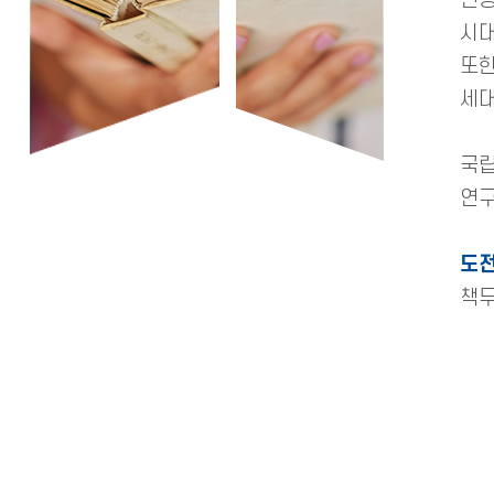
인공
시대
또한
세대
국립
연구
도전
책무