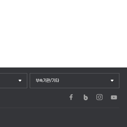
중앙도서관
부속기관/기타
학생생활관(안성)
학생생활관(평택)
발전기금