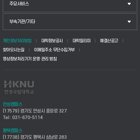
웰니스산업융합학부
산업대학원
입학안내
주요서비스
식물자원조경학부
공공정책대학원
웹메일
중앙도서관
부속기관/기타
동물생명융합학부
경영대학원
학사시스템(학부)
학생생활관(안성)
개인정보처리방침
대학정보공시
대학알리미
예결산공고
생명공학부
찾아오시는길
이메일주소 무단수집거부
교육대학원
학사시스템(전문학사 및 전공심화)
학생생활관(평택)
영상정보처리기기 운영·관리 방침
건설환경공학부
사이버캠퍼스(학부)
발전기금
사회안전시스템공학부
사이버캠퍼스(전문학사 및 전공심화)
산학협력단
식품생명화학공학부
시설바로처리서비스
취업지원센터
안성캠퍼스
(17579) 경기도 안성시 중앙로 327
컴퓨터응용수학부
연구실안전관리시스템
Tel : 031-670-5114
창업지원센터
ICT로봇기계공학부
평택캠퍼스
산학연구관리시스템
현장실습지원센터
(17738) 경기도 평택시 삼남로 283