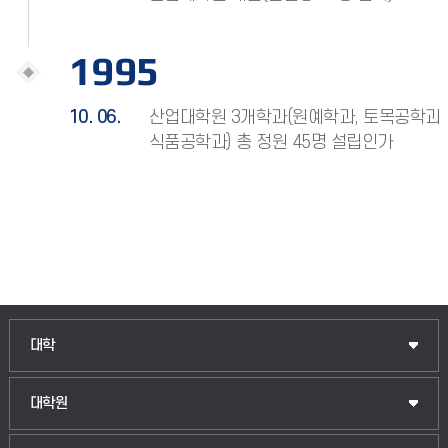
1995
10. 06.
산업대학원 3개학과(원예학과, 토목공학과,
식품공학과) 총 정원 45명 설립인가
인문융합공공인재학부
대학
법경영학부
일반대학원
대학원