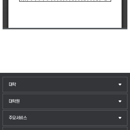
인문융합공공인재학부
대학
법경영학부
일반대학원
대학원
웰니스산업융합학부
산업대학원
입학안내
주요서비스
식물자원조경학부