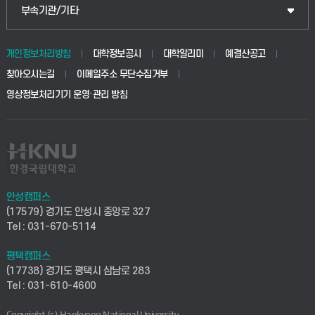
공공정책대학원
웹메일
중앙도서관
부속기관/기타
동물생명융합학부
경영대학원
학사시스템(학부)
학생생활관(안성)
개인정보처리방침
대학정보공시
대학알리미
예결산공고
생명공학부
찾아오시는길
이메일주소 무단수집거부
교육대학원
학사시스템(전문학사 및 전공심화)
학생생활관(평택)
영상정보처리기기 운영·관리 방침
건설환경공학부
사이버캠퍼스(학부)
발전기금
사회안전시스템공학부
사이버캠퍼스(전문학사 및 전공심화)
산학협력단
식품생명화학공학부
시설바로처리서비스
취업지원센터
안성캠퍼스
(17579) 경기도 안성시 중앙로 327
컴퓨터응용수학부
연구실안전관리시스템
Tel : 031-670-5114
창업지원센터
ICT로봇기계공학부
평택캠퍼스
산학연구관리시스템
현장실습지원센터
(17738) 경기도 평택시 삼남로 283
Tel : 031-610-4600
전자전기공학부
찾아오시는길(안성)
평생교육원
Copyright (c) Hankyong National University.