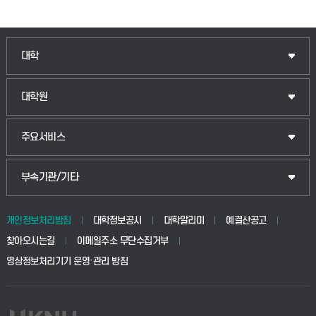
인문융합공공인재학부
대학
법경영학부
일반대학원
대학원
웰니스산업융합학부
산업대학원
입학안내
주요서비스
식물자원조경학부
공공정책대학원
웹메일
중앙도서관
부속기관/기타
동물생명융합학부
경영대학원
학사시스템(학부)
학생생활관(안성)
개인정보처리방침
대학정보공시
대학알리미
예결산공고
생명공학부
찾아오시는길
이메일주소 무단수집거부
교육대학원
학사시스템(전문학사 및 전공심화)
학생생활관(평택)
영상정보처리기기 운영·관리 방침
건설환경공학부
사이버캠퍼스(학부)
발전기금
사회안전시스템공학부