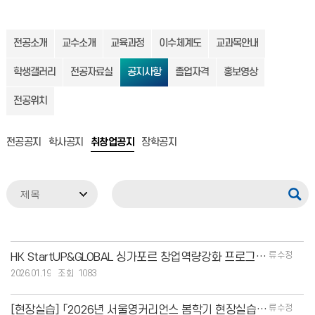
전공소개
교수소개
교육과정
이수체계도
교과목안내
학생갤러리
전공자료실
공지사항
졸업자격
홍보영상
전공위치
전공공지
학사공지
취창업공지
장학공지
류수정
HK StartUP&GLOBAL 싱가포르 창업역량강화 프로그램 모집 공고
2026.01.19
1083
류수정
[현장실습] 「2026년 서울영커리언스 봄학기 현장실습」 참여자 모집 공고 안내