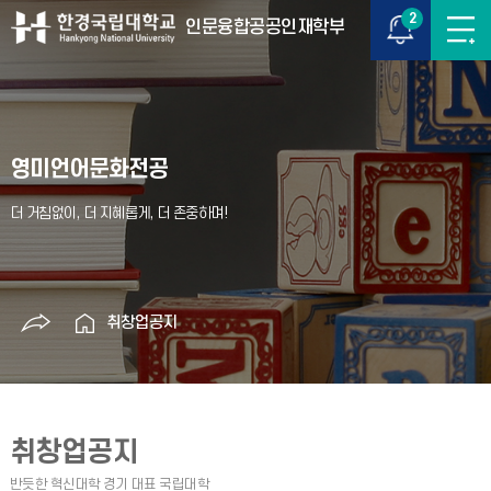
2
인문융합공공인재학부
영미언어문화전공
취창업공지
취창업공지