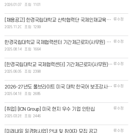
2026.01.07
1101
류수정
[채용공고] 한경국립대학교 산학협력단 국제인재교육센터 계약 직원 채용 (교육행정, 강사)
2025.11.20
1299
류수정
한경국립대학교 국제협력센터 기간제근로자(사무원) 채용 공고
2025.08.14
1664
류수정
[한경국립대학교 국제협력센터] 기간제근로자(사무원) 채용 공고 안내
2025.06.05
2398
류수정
2026-27년도 풀브라이트 미국 대학 한국어 보조강사(FLTA) 모집 공고 안내
2025.04.18
2685
류수정
[취업] [ICN Group] 미국 현지 우수 기업 인턴십
2025.03.28
2446
류수정
[미래내일 일경험사업] 안내 및 참여자 모집 공고