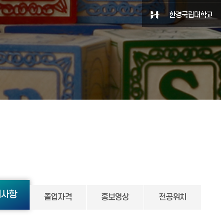
한경국립대학교
지사항
졸업자격
홍보영상
전공위치