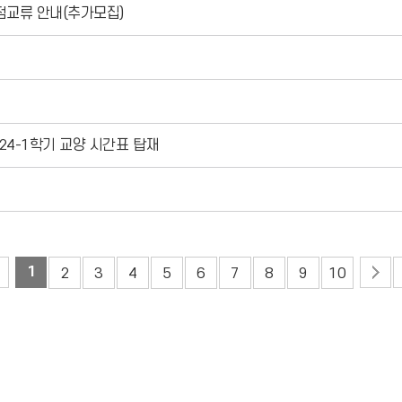
학점교류 안내(추가모집)
024-1학기 교양 시간표 탑재
1
2
3
4
5
6
7
8
9
10