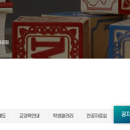
사공지
공
계도
교과목안내
학생갤러리
전공자료실