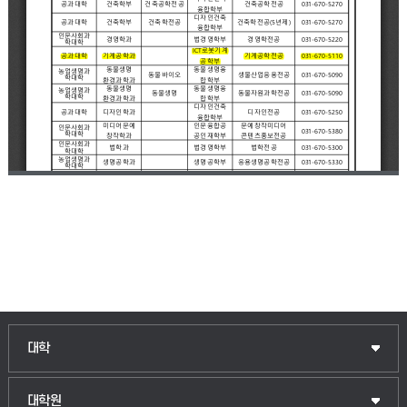
인문융합공공인재학부
대학
법경영학부
일반대학원
대학원