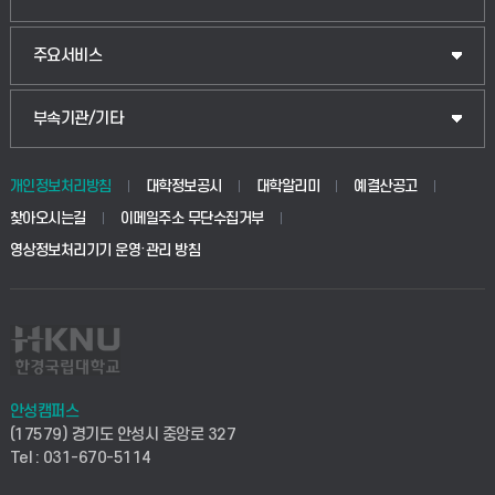
웰니스산업융합학부
산업대학원
입학안내
주요서비스
식물자원조경학부
공공정책대학원
웹메일
중앙도서관
부속기관/기타
동물생명융합학부
경영대학원
학사시스템(학부)
학생생활관(안성)
개인정보처리방침
대학정보공시
대학알리미
예결산공고
생명공학부
찾아오시는길
이메일주소 무단수집거부
교육대학원
학사시스템(전문학사 및 전공심화)
학생생활관(평택)
영상정보처리기기 운영·관리 방침
건설환경공학부
사이버캠퍼스(학부)
발전기금
사회안전시스템공학부
사이버캠퍼스(전문학사 및 전공심화)
산학협력단
식품생명화학공학부
시설바로처리서비스
취업지원센터
안성캠퍼스
(17579) 경기도 안성시 중앙로 327
컴퓨터응용수학부
연구실안전관리시스템
Tel : 031-670-5114
창업지원센터