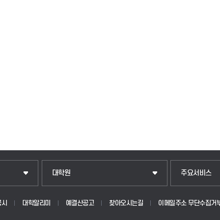
일반대학원
입학안내
대학원
주요서비스
산업대학원
웹메일
공시
대학알리미
예결산공고
찾아오시는길
이메일주소 무단수집거