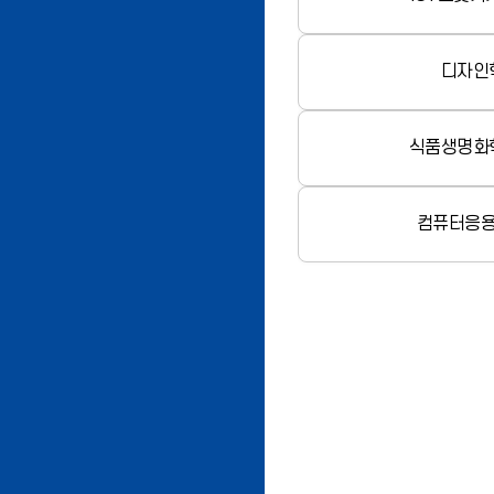
디자인
식품생명화
컴퓨터응