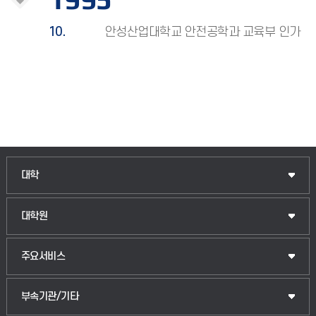
10.
안성산업대학교 안전공학과 교육부 인가
인문융합공공인재학부
대학
법경영학부
일반대학원
대학원
웰니스산업융합학부
산업대학원
입학안내
주요서비스
식물자원조경학부
공공정책대학원
웹메일
중앙도서관
부속기관/기타