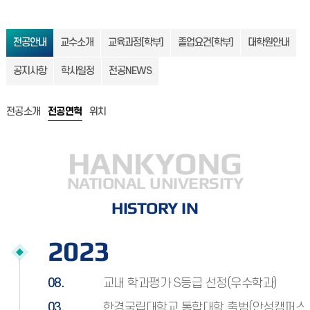
전공안내
교수소개
교육과정[학부]
졸업요건[학부]
대학원안내
공지사항
학사일정
전공NEWS
전공소개
전공연혁
위치
HANKYONG
NATIONAL UNIVERSITY
HISTORY IN
2023
08.
교내 학과평가 S등급 선정(우수학과)
03.
한경국립대학교 통합대학 출범(안성캠퍼스,