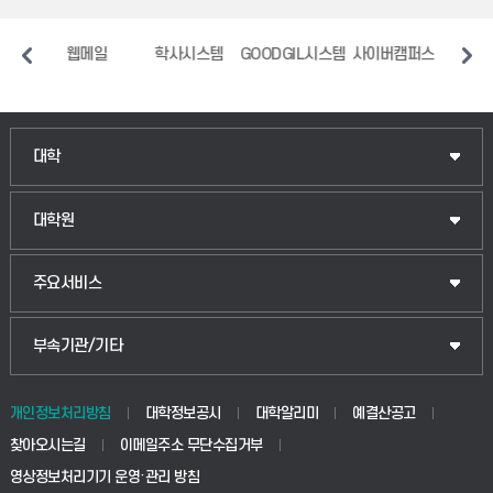
메일
학사시스템
GOODGIL시스템
사이버캠퍼스
중앙도서관
장애
인문융합공공인재학부
대학
법경영학부
일반대학원
대학원
웰니스산업융합학부
산업대학원
입학안내
주요서비스
식물자원조경학부
공공정책대학원
웹메일
중앙도서관
부속기관/기타
동물생명융합학부
경영대학원
학사시스템(학부)
학생생활관(안성)
개인정보처리방침
대학정보공시
대학알리미
예결산공고
생명공학부
찾아오시는길
이메일주소 무단수집거부
교육대학원
학사시스템(전문학사 및 전공심화)
학생생활관(평택)
영상정보처리기기 운영·관리 방침