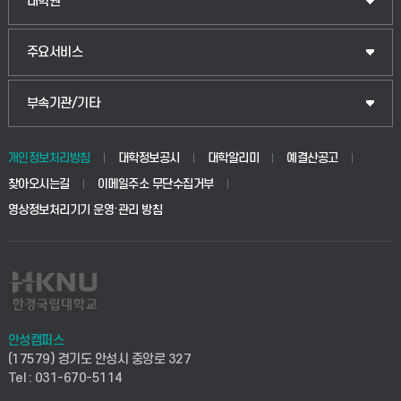
일반대학원
대학원
웰니스산업융합학부
산업대학원
입학안내
주요서비스
식물자원조경학부
공공정책대학원
웹메일
중앙도서관
부속기관/기타
동물생명융합학부
경영대학원
학사시스템(학부)
학생생활관(안성)
개인정보처리방침
대학정보공시
대학알리미
예결산공고
생명공학부
찾아오시는길
이메일주소 무단수집거부
교육대학원
학사시스템(전문학사 및 전공심화)
학생생활관(평택)
영상정보처리기기 운영·관리 방침
건설환경공학부
사이버캠퍼스(학부)
발전기금
사회안전시스템공학부
사이버캠퍼스(전문학사 및 전공심화)
산학협력단
식품생명화학공학부
시설바로처리서비스
취업지원센터
안성캠퍼스
(17579) 경기도 안성시 중앙로 327
컴퓨터응용수학부
연구실안전관리시스템
Tel : 031-670-5114
창업지원센터