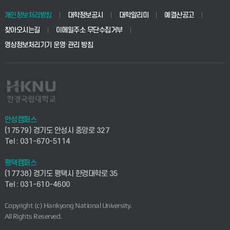
동물생명융합학부
경영대학원
학사시스템(학부)
학생생활관(안성)
개인정보처리방침
대학정보공시
대학알리미
예결산공고
생명공학부
찾아오시는길
이메일주소 무단수집거부
교육대학원
학사시스템(전문학사 및 전공심화)
학생생활관(평택)
영상정보처리기기 운영·관리 방침
건설환경공학부
사이버캠퍼스(학부)
발전기금
사회안전시스템공학부
사이버캠퍼스(전문학사 및 전공심화)
산학협력단
식품생명화학공학부
시설바로처리서비스
취업지원센터
안성캠퍼스
(17579) 경기도 안성시 중앙로 327
컴퓨터응용수학부
연구실안전관리시스템
Tel : 031-670-5114
창업지원센터
ICT로봇기계공학부
평택캠퍼스
산학연구관리시스템
현장실습지원센터
(17738) 경기도 평택시 한경대학로 35
Tel : 031-610-4600
전자전기공학부
찾아오시는길(안성)
평생교육원
Copyright (c) Hankyong National University.
디자인건축융합학부
All Rights Reserved.
찾아오시는길(평택)
정보전산원