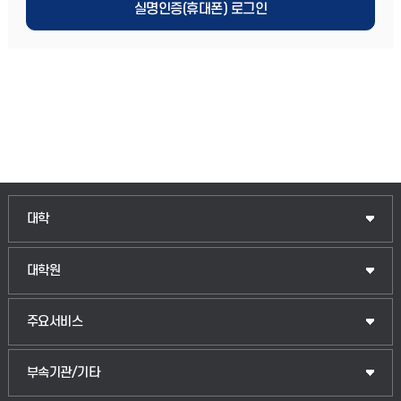
실명인증(휴대폰) 로그인
인문융합공공인재학부
대학
법경영학부
일반대학원
대학원
웰니스산업융합학부
산업대학원
입학안내
주요서비스
식물자원조경학부
공공정책대학원
웹메일
중앙도서관
부속기관/기타