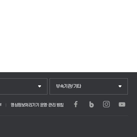
중앙도서관
부속기관/기타
학생생활관(안성)
부
영상정보처리기기 운영·관리 방침
부)
학생생활관(평택)
문학사 및 전공심화)
발전기금