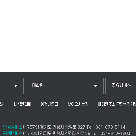
일반대학원
입학안내
대학원
주요서비스
산업대학원
웹메일
공시
대학알리미
예결산공고
찾아오시는길
이메일주소 무단수집거
공공정책대학원
학사시스템(학
안성캠퍼스
(17579) 경기도 안성시 중앙로 327
Tel : 031-670-5114
경영대학원
학사시스템(전
평택캠퍼스
(17738) 경기도 평택시 한경대학로 35
Tel : 031-610-4600