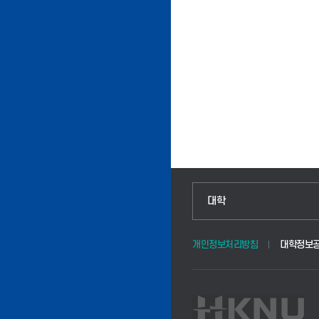
인문융합공공인재학부
대학
법경영학부
개인정보처리방침
대학정보
웰니스산업융합학부
식물자원조경학부