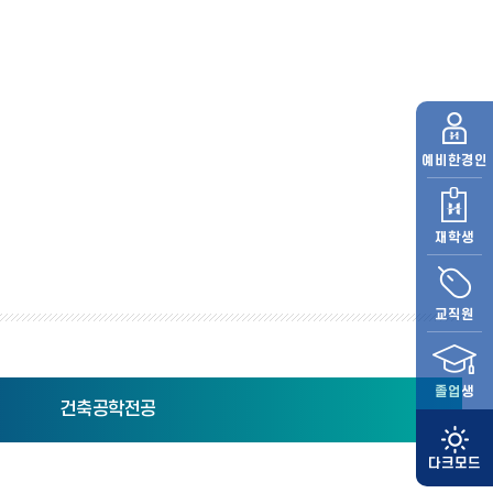
예비
한경인
재학생
교직원
졸업생
건축공학전공