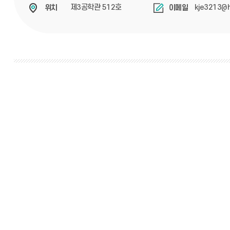
제3공학관 512호
kje3213@h
위치
이메일