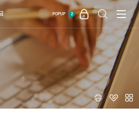
금
POPUP
2