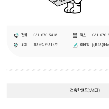
031-670-5418
031-670-
전화
팩스
제3공학관 514호
jsj548@hkn
위치
이메일
건축학전공(5년제)