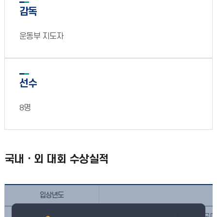
감독
운동부 지도자
선수
8명
국내ㆍ외 대회 수상실적
입상년도
제62회 전국