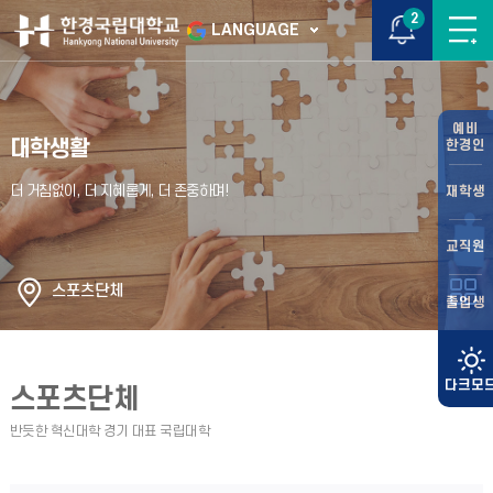
2
LANGUAGE
예비
대학생활
한경인
재학생
교직원
스포츠단체
졸업생
스포츠단체