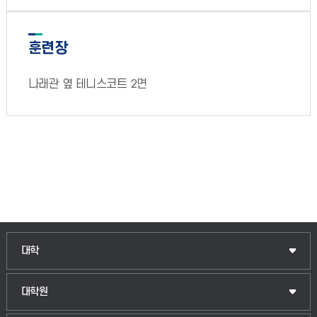
훈련장
나래관 옆 테니스코트 2면
대학
대학원