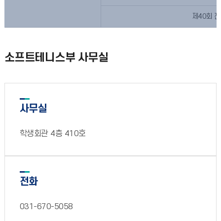
제40회 
소프트테니스부 사무실
사무실
학생회관 4층 410호
전화
031-670-5058