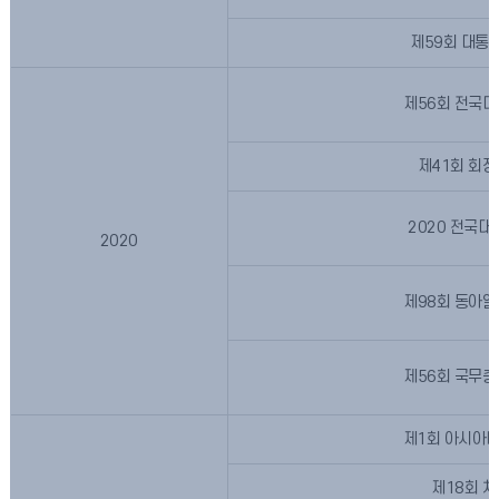
제59회 대통
제56회 전국
제41회 회
2020 전국
2020
제98회 동아
제56회 국무
제1회 아시아
제18회 