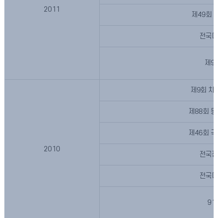
2011
제49회 
전국대
제9
제9회 차
제88회 
제46회 
2010
전국정
전국대
9