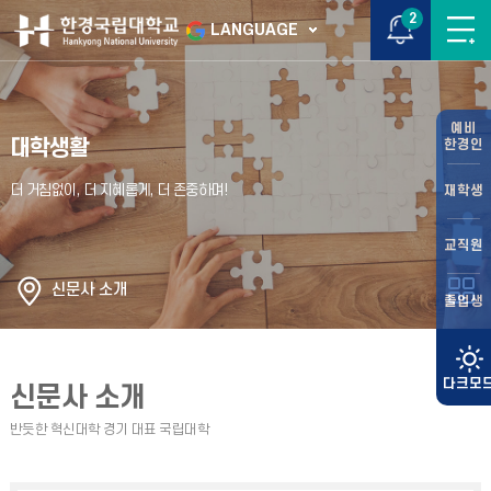
2
LANGUAGE
예비
대학생활
한경인
재학생
교직원
신문사 소개
졸업생
신문사 소개