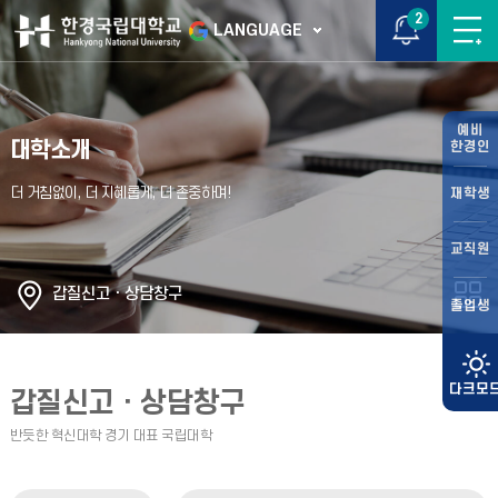
2
LANGUAGE
예비
대학소개
한경인
재학생
교직원
갑질신고ㆍ상담창구
졸업생
갑질신고ㆍ상담창구