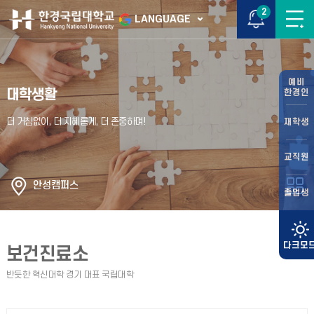
2
LANGUAGE
예비
대학생활
한경인
재학생
교직원
안성캠퍼스
졸업생
보건진료소