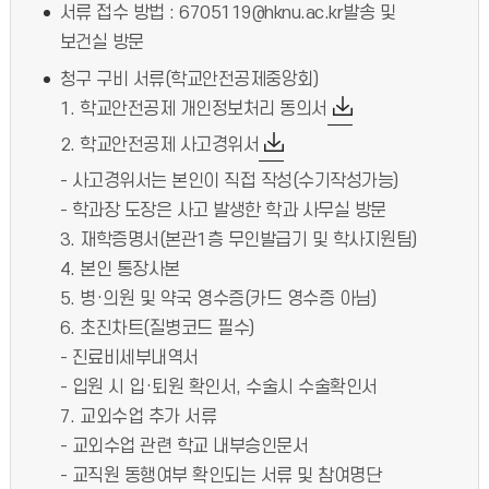
서류 접수 방법 : 6705119@hknu.ac.kr발송 및
보건실 방문
청구 구비 서류(학교안전공제중앙회)
1. 학교안전공제 개인정보처리 동의서
2. 학교안전공제 사고경위서
- 사고경위서는 본인이 직접 작성(수기작성가능)
- 학과장 도장은 사고 발생한 학과 사무실 방문
3. 재학증명서(본관1층 무인발급기 및 학사지원팀)
4. 본인 통장사본
5. 병·의원 및 약국 영수증(카드 영수증 아님)
6. 초진차트(질병코드 필수)
- 진료비세부내역서
- 입원 시 입·퇴원 확인서, 수술시 수술확인서
7. 교외수업 추가 서류
- 교외수업 관련 학교 내부승인문서
- 교직원 동행여부 확인되는 서류 및 참여명단