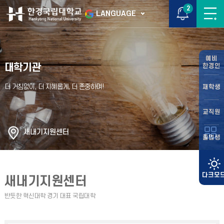
2
LANGUAGE
예비
대학기관
한경인
재학생
교직원
새내기지원센터
졸업생
새내기지원센터