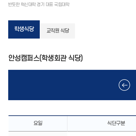
학생식당
교직원 식당
안성캠퍼스(학생회관 식당)
요일
식단구분