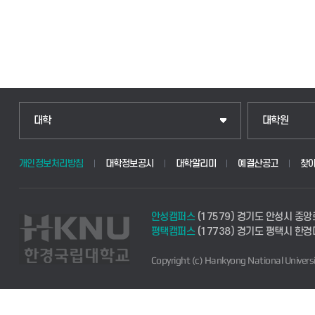
대학
대학원
개인정보처리방침
대학정보공시
대학알리미
예결산공고
찾
안성캠퍼스
(17579) 경기도 안성시 중앙
평택캠퍼스
(17738) 경기도 평택시 한
Copyright (c) Hankyong National Universi