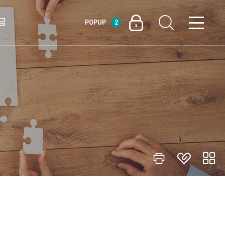
금
POPUP
2