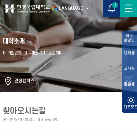
2
LANGUAGE
예비
대학소개
한경인
재학생
교직원
안성캠퍼스
졸업생
찾아오시는길