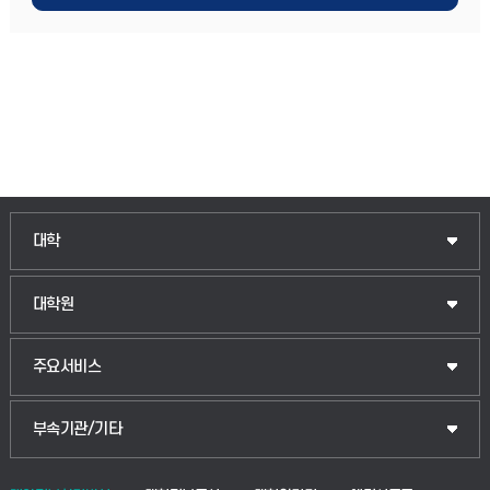
인문융합공공인재학부
대학
법경영학부
일반대학원
대학원
웰니스산업융합학부
산업대학원
입학안내
주요서비스
식물자원조경학부
공공정책대학원
웹메일
중앙도서관
부속기관/기타
동물생명융합학부
경영대학원
학사시스템(학부)
학생생활관(안성)