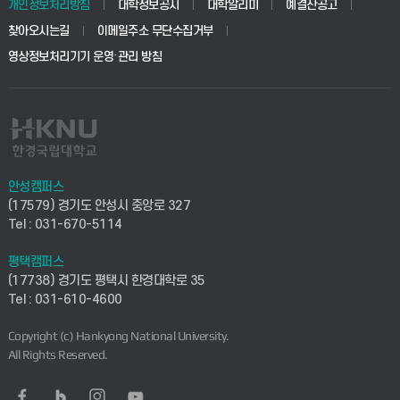
개인정보처리방침
대학정보공시
대학알리미
예결산공고
생명공학부
찾아오시는길
이메일주소 무단수집거부
교육대학원
학사시스템(전문학사 및 전공심화)
학생생활관(평택)
영상정보처리기기 운영·관리 방침
건설환경공학부
사이버캠퍼스(학부)
발전기금
사회안전시스템공학부
사이버캠퍼스(전문학사 및 전공심화)
산학협력단
식품생명화학공학부
시설바로처리서비스
취업지원센터
안성캠퍼스
(17579) 경기도 안성시 중앙로 327
컴퓨터응용수학부
연구실안전관리시스템
Tel : 031-670-5114
창업지원센터
ICT로봇기계공학부
평택캠퍼스
산학연구관리시스템
현장실습지원센터
(17738) 경기도 평택시 한경대학로 35
Tel : 031-610-4600
전자전기공학부
찾아오시는길(안성)
평생교육원
Copyright (c) Hankyong National University.
디자인건축융합학부
All Rights Reserved.
찾아오시는길(평택)
정보전산원
AI융합학부