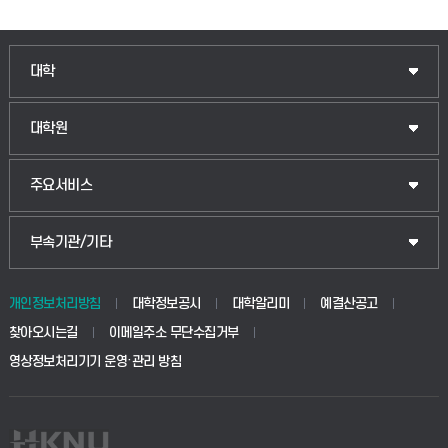
인문융합공공인재학부
대학
법경영학부
일반대학원
대학원
웰니스산업융합학부
산업대학원
입학안내
주요서비스
식물자원조경학부
공공정책대학원
웹메일
중앙도서관
부속기관/기타
동물생명융합학부
경영대학원
학사시스템(학부)
학생생활관(안성)
개인정보처리방침
대학정보공시
대학알리미
예결산공고
생명공학부
찾아오시는길
이메일주소 무단수집거부
교육대학원
학사시스템(전문학사 및 전공심화)
학생생활관(평택)
영상정보처리기기 운영·관리 방침
건설환경공학부
사이버캠퍼스(학부)
발전기금
사회안전시스템공학부
사이버캠퍼스(전문학사 및 전공심화)