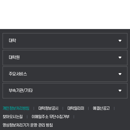
인문융합공공인재학부
대학
법경영학부
일반대학원
대학원
웰니스산업융합학부
산업대학원
입학안내
주요서비스
식물자원조경학부
공공정책대학원
웹메일
중앙도서관
부속기관/기타
동물생명융합학부
경영대학원
학사시스템(학부)
학생생활관(안성)
개인정보처리방침
대학정보공시
대학알리미
예결산공고
생명공학부
찾아오시는길
이메일주소 무단수집거부
교육대학원
학사시스템(전문학사 및 전공심화)
학생생활관(평택)
영상정보처리기기 운영·관리 방침