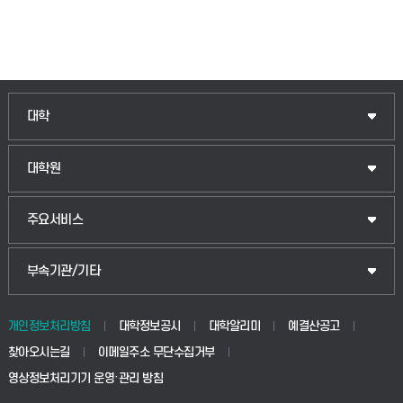
인문융합공공인재학부
대학
법경영학부
일반대학원
대학원
웰니스산업융합학부
산업대학원
입학안내
주요서비스
식물자원조경학부
공공정책대학원
웹메일
중앙도서관
부속기관/기타
동물생명융합학부
경영대학원
학사시스템(학부)
학생생활관(안성)
개인정보처리방침
대학정보공시
대학알리미
예결산공고
생명공학부
찾아오시는길
이메일주소 무단수집거부
교육대학원
학사시스템(전문학사 및 전공심화)
학생생활관(평택)
영상정보처리기기 운영·관리 방침
건설환경공학부