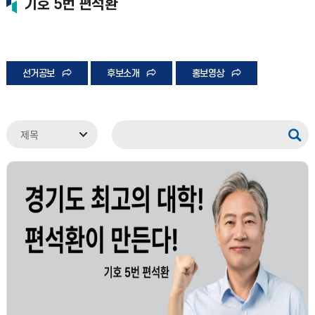
기호 5번 편석환
선거공보
후보소개
홍보영상