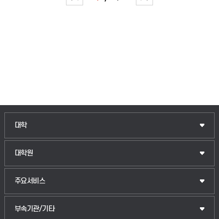
인문융합공공인재학부
대학
법경영학부
일반대학원
대학원
웰니스산업융합학부
산업대학원
입학안내
주요서비스
식물자원조경학부
공공정책대학원
웹메일
중앙도서관
부속기관/기타