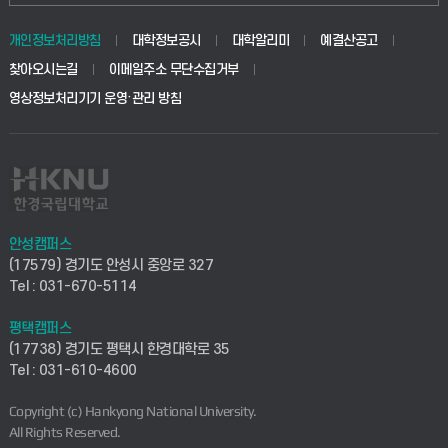
동물생명융합학부
경영대학원
학사시스템(학부)
학생생활관(안성)
개인정보처리방침
대학정보공시
대학알리미
예결산공고
생명공학부
찾아오시는길
이메일주소 무단수집거부
교육대학원
학사시스템(전문학사 및 전공심화)
학생생활관(평택)
영상정보처리기기 운영·관리 방침
건설환경공학부
사이버캠퍼스(학부)
발전기금
사회안전시스템공학부
사이버캠퍼스(전문학사 및 전공심화)
산학협력단
식품생명화학공학부
시설바로처리서비스
취업지원센터
안성캠퍼스
(17579) 경기도 안성시 중앙로 327
컴퓨터응용수학부
연구실안전관리시스템
Tel : 031-670-5114
창업지원센터
ICT로봇기계공학부
평택캠퍼스
산학연구관리시스템
현장실습지원센터
(17738) 경기도 평택시 한경대학로 35
Tel : 031-610-4600
전자전기공학부
찾아오시는길(안성)
평생교육원
Copyright (c) Hankyong National University.
디자인건축융합학부
All Rights Reserved.
찾아오시는길(평택)
정보전산원