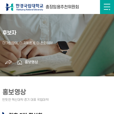
총장임용추천위원회
후보자
홍보영상
홍보영상