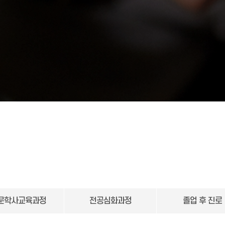
문학사교육과정
전공심화과정
졸업 후 진로