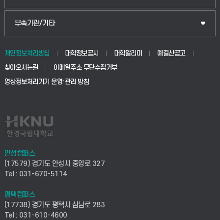
식물자원조경학부
공공정책대학원
웹메일
중앙도서관
부속기관/기타
동물생명융합학부
경영대학원
학사시스템(학부)
학생생활관(안성)
개인정보처리방침
대학정보공시
대학알리미
예결산공고
생명공학부
찾아오시는길
이메일주소 무단수집거부
교육대학원
학사시스템(전문학사 및 전공심화)
학생생활관(평택)
영상정보처리기기 운영·관리 방침
건설환경공학부
사이버캠퍼스(학부)
발전기금
사회안전시스템공학부
사이버캠퍼스(전문학사 및 전공심화)
산학협력단
식품생명화학공학부
시설바로처리서비스
취업지원센터
안성캠퍼스
(17579) 경기도 안성시 중앙로 327
컴퓨터응용수학부
연구실안전관리시스템
Tel : 031-670-5114
창업지원센터
ICT로봇기계공학부
평택캠퍼스
산학연구관리시스템
현장실습지원센터
(17738) 경기도 평택시 삼남로 283
Tel : 031-610-4600
전자전기공학부