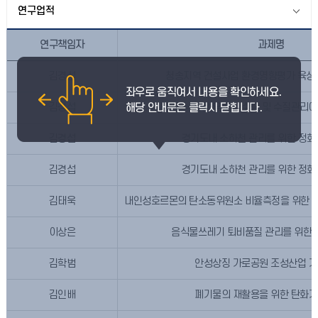
연구업적
연구책임자
과제명
김경섭
청송지역 건설사업 환경영향평가 육상 
김경섭
낙동강 유역의 수량 및 수질관리에
김경섭
경기도내 소하천 관리를 위한 정화
김경섭
경기도내 소하천 관리를 위한 정화
김태욱
내인성호르몬의 탄소동위원소 비율측정을 위한 소
이상은
음식물쓰레기 퇴비품질 관리를 위한 
김학범
안성상징 가로공원 조성산업 기
김인배
폐기물의 재활용을 위한 탄화기