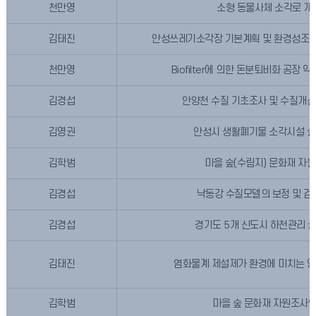
천만영
소형 동물사체 소각로 개
김태진
안성쓰레기소각장 기본계획 및 환경성조사
천만영
Biofilter에 의한 돈분퇴비화 공장
김경섭
안양천 수질 기초조사 및 수질개선
김영권
안성시 생활폐기물 소각시설 설
김학범
마을 숲(수림지) 문화재 자
김경섭
낙동강 수질모델의 보정 및 검
김경섭
경기도 5개 신도시 하천관리 
김태진
염화물계 제설제가 환경에 미치는 영향
김학범
마을 숲 문화재 자원조사