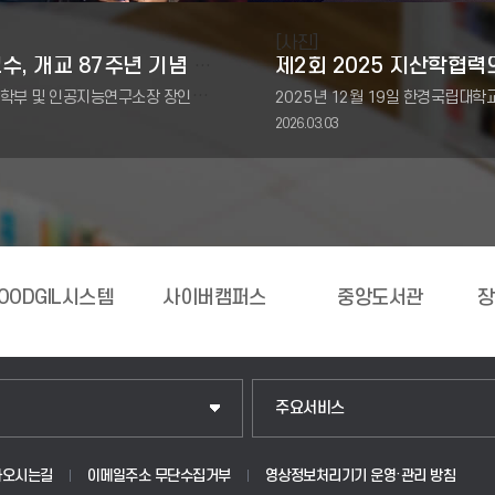
[사진]
장인훈 교수, 개교 87주년 기념 한경산학협력상 최우수상 수상
AI반도체융합학부 및 인공지능연구소장 장인훈 교수개교 87주년 기념 한경산학협력상 최우수상 수상2026-04-14(화)AI미래관 국제컨벤션센터
2026.03.03
사이버캠퍼스
중앙도서관
장애학생지원센터
학
입학안내
주요서비스
웹메일
아오시는길
이메일주소 무단수집거부
영상정보처리기기 운영·관리 방침