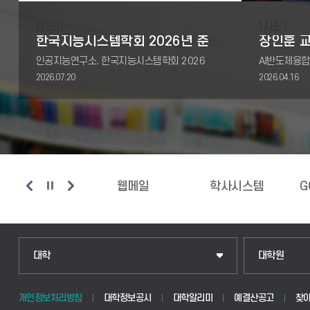
[사진]
[사진]
한국지능시스템학회 2026년 춘계학술대회 우수논문상 수상
인공지능연구소. 한국지능시스템학회 2026년 춘계학술대회 우수논문상 수상논문제목: 가시성 분류 손실 함수 개선을 통한 부분 폐색 객체의 Visibility-aware Keypoi
2026.07.20
2026.04.16
웹메일
학사시스템
GOODGIL시스템
인문융합공공인재학부
일반대학원
대학
대학원
법경영학부
산업대학원
개인정보처리방침
대학정보공시
대학알리미
예결산공고
찾