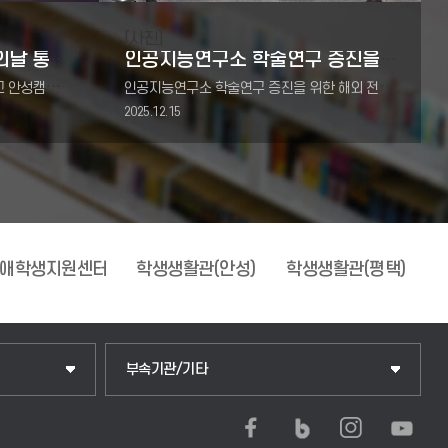
[사진]
제2회 2025 지산학협력의날 통합학술대회 참가
인공지능연구소 학술연구 증진을 위한 해외 전문가 초청 세미나
2025년 12월 19일 한경국립대학교 안성캠퍼스에서 진행된제2회 2025 지산학협력의날 통합학술대회에 부설연구조직 세션 참가및 2024학년도 한경국립대학교 부설조직 평가 S등급
인공지능연구소 학술연구 증진을 위한 해외 전문가 초청 세미나 개요 : 최신 딥러닝 연구기술의 지속적인 습득과 학,연 연구협력 강화 및 국제공동연구 확대일시 : 2025년 12월
2025.12.15
생생활관(안성)
학생생활관(평택)
UD MAKER SPACE
중앙도서관
부속기관/기타
학생생활관(안성)