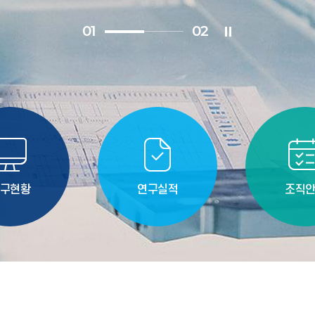
0
2
0
2
구현황
연구실적
조직