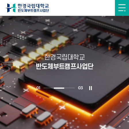
한경국립대학교
반도체부트캠프사업단
0
1
0
3