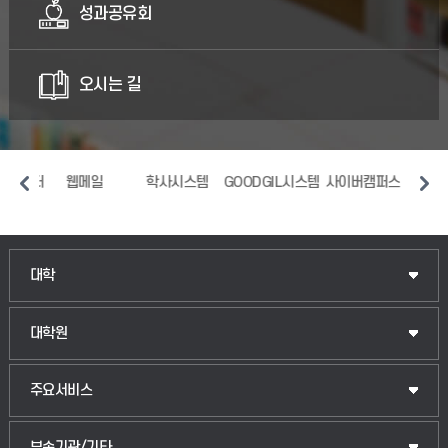
성과공유회
오시는 길
터
웹메일
학사시스템
GOODGIL시스템
사이버캠퍼스
중앙도서관
인문융합공공인재학부
대학
법경영학부
일반대학원
대학원
웰니스산업융합학부
산업대학원
입학안내
주요서비스
식물자원조경학부
공공정책대학원
웹메일
중앙도서관
부속기관/기타