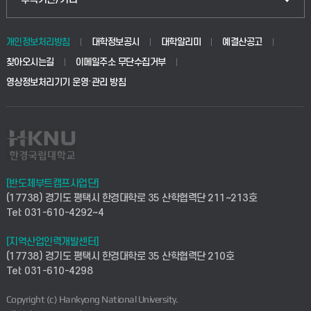
동물생명융합학부
경영대학원
학사시스템(학부)
학생생활관(안성)
개인정보처리방침
대학정보공시
대학알리미
예결산공고
생명공학부
찾아오시는길
이메일주소 무단수집거부
교육대학원
학사시스템(전문학사 및 전공심화)
학생생활관(평택)
영상정보처리기기 운영·관리 방침
건설환경공학부
사이버캠퍼스(학부)
발전기금
사회안전시스템공학부
사이버캠퍼스(전문학사 및 전공심화)
산학협력단
식품생명화학공학부
시설바로처리서비스
취업지원센터
[반도체부트캠프사업단]
(17738) 경기도 평택시 한경대학로 35 산학협력단 211~213호
컴퓨터응용수학부
연구실안전관리시스템
Tel: 031-610-4292~4
창업지원센터
ICT로봇기계공학부
[지역산업인력개발센터]
산학연구관리시스템
현장실습지원센터
(17738) 경기도 평택시 한경대학로 35 산학협력단 210호
Tel: 031-610-4298
전자전기공학부
찾아오시는길(안성)
평생교육원
Copyright (c) Hankyong National University.