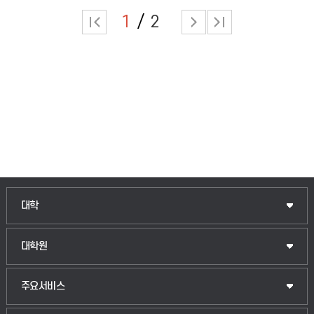
1
2
인문융합공공인재학부
대학
법경영학부
일반대학원
대학원
웰니스산업융합학부
산업대학원
입학안내
주요서비스