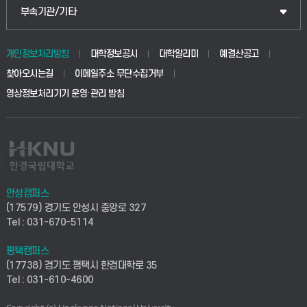
식물자원조경학부
공공정책대학원
웹메일
중앙도서관
부속기관/기타
동물생명융합학부
경영대학원
학사시스템(학부)
학생생활관(안성)
개인정보처리방침
대학정보공시
대학알리미
예결산공고
생명공학부
찾아오시는길
이메일주소 무단수집거부
교육대학원
학사시스템(전문학사 및 전공심화)
학생생활관(평택)
영상정보처리기기 운영·관리 방침
건설환경공학부
사이버캠퍼스(학부)
발전기금
사회안전시스템공학부
사이버캠퍼스(전문학사 및 전공심화)
산학협력단
식품생명화학공학부
시설바로처리서비스
취업지원센터
안성캠퍼스
(17579) 경기도 안성시 중앙로 327
컴퓨터응용수학부
연구실안전관리시스템
Tel : 031-670-5114
창업지원센터
ICT로봇기계공학부
평택캠퍼스
산학연구관리시스템
현장실습지원센터
(17738) 경기도 평택시 한경대학로 35
Tel : 031-610-4600
전자전기공학부
찾아오시는길(안성)
평생교육원