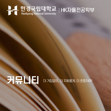
HK자율전공학부
커뮤니티