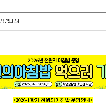
안성캠퍼스)
<2026-1학
기 천원의아침밥 운영안내>