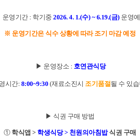
▶ 운영기
간 : 학기중
2026
.
4
. 1
.(수) ~ 6.19.(금)
운영
※ 운영기간은 식수 상황에 따라 조기 마감 예정
▶
운영장소 :
호연관식당
운영시간:
8:00~9:30
(재료소진시
조
기품절
될 수 있
▶ 식권 구매 방법
①
학식앱 >
학생식당 > 천
원의아침밥
식권 구매