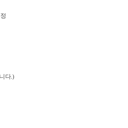
예정
습니
다.)