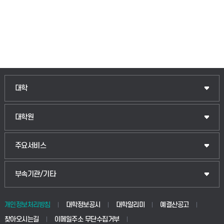
인문융합공공인재학부
대학
법경영학부
일반대학원
대학원
웰니스산업융합학부
산업대학원
입학안내
주요서비스
식물자원조경학부
공공정책대학원
웹메일
중앙도서관
부속기관/기타
동물생명융합학부
경영대학원
학사시스템(학부)
학생생활관(안성)
개인정보처리방침
대학정보공시
대학알리미
예결산공고
생명공학부
찾아오시는길
이메일주소 무단수집거부
교육대학원
학사시스템(전문학사 및 전공심화)