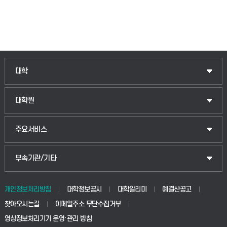
인문융합공공인재학부
대학
법경영학부
일반대학원
대학원
웰니스산업융합학부
산업대학원
입학안내
주요서비스
식물자원조경학부
공공정책대학원
웹메일
중앙도서관
부속기관/기타
동물생명융합학부
경영대학원
학사시스템(학부)
학생생활관(안성)
개인정보처리방침
대학정보공시
대학알리미
예결산공고
생명공학부
찾아오시는길
이메일주소 무단수집거부
교육대학원
학사시스템(전문학사 및 전공심화)
학생생활관(평택)
영상정보처리기기 운영·관리 방침