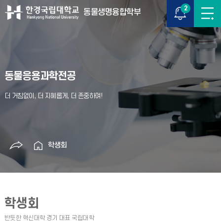
2
동물생명융합학부
동물응용과학전공
학생회
학생회