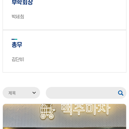
부학회장
박세희
총무
김단비