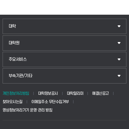
인문융합공공인재학부
대학
법경영학부
일반대학원
대학원
웰니스산업융합학부
산업대학원
입학안내
주요서비스
식물자원조경학부
공공정책대학원
웹메일
중앙도서관
부속기관/기타
동물생명융합학부
경영대학원
학사시스템(학부)
학생생활관(안성)
개인정보처리방침
대학정보공시
대학알리미
예결산공고
생명공학부
찾아오시는길
이메일주소 무단수집거부
교육대학원
학사시스템(전문학사 및 전공심화)
학생생활관(평택)
영상정보처리기기 운영·관리 방침
건설환경공학부
사이버캠퍼스(학부)
발전기금