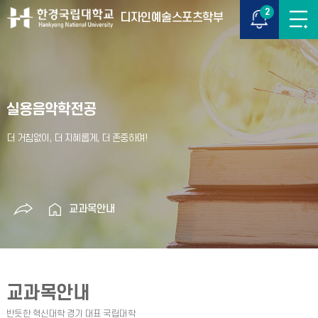
2
디자인예술스포츠학부
실용음악학전공
교과목안내
교과목안내