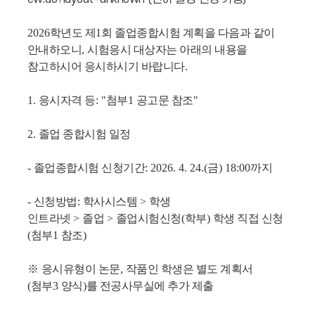
2026
학년도 제
1
회 졸업종합시험 계획을 다음과 같이
안내하오니
,
시험응시 대상자는 아래의 내용을
참고하시어 응시하시기 바랍니다
.
1.
응시자격 등
: "
첨부
1
공고문 참조
"
2.
졸업 종합시험 일정
-
졸업종합시험 신청기간
: 2026.
4. 24.(
금
) 18:00까지
-
신청방법
:
학사시스템
>
학생
인트라넷
>
졸업
>
졸업시험신청
(
학부
)
학생 직접 신청
(
첨부
1
참조
)
※
응시유형이 논문
,
작품인 학생은 별도 계획서
(
첨부
3
양식
)
를 전공사무실에 추가 제출