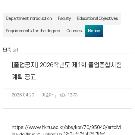
Department introduction
Faculty
Educational Objectives
Requirements for the degree
Courses
Notice
단축 url
[졸업공지] 2026학년도 제1회 졸업종합시험
계획 공고
2026.04.20
이승아
1273
https://www.hknu.ac.kr/bbs/kor/70/95040/artclVi
ew.do?layout=unknown
(언어 설정 변경 가능)