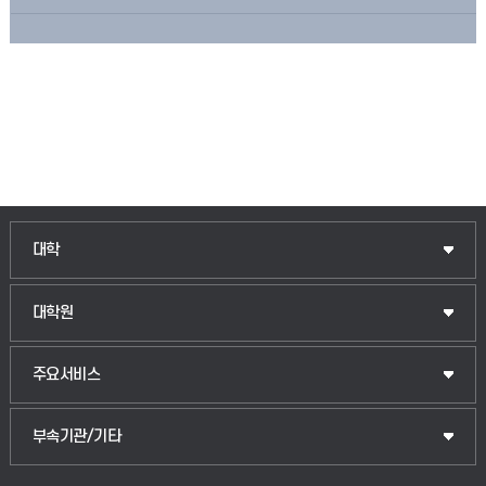
인문융합공공인재학부
대학
법경영학부
일반대학원
대학원
웰니스산업융합학부
산업대학원
입학안내
주요서비스
식물자원조경학부
공공정책대학원
웹메일
중앙도서관
부속기관/기타
동물생명융합학부
경영대학원