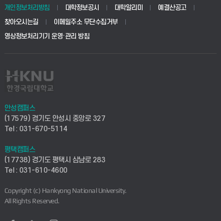
학사시스템(학부)
학생생활관(안성)
개인정보처리방침
대학정보공시
대학알리미
예결산공고
생명공학부
찾아오시는길
이메일주소 무단수집거부
교육대학원
학사시스템(전문학사 및 전공심화)
학생생활관(평택)
영상정보처리기기 운영·관리 방침
건설환경공학부
사이버캠퍼스(학부)
발전기금
사회안전시스템공학부
사이버캠퍼스(전문학사 및 전공심화)
산학협력단
식품생명화학공학부
시설바로처리서비스
취업지원센터
안성캠퍼스
(17579) 경기도 안성시 중앙로 327
컴퓨터응용수학부
연구실안전관리시스템
Tel : 031-670-5114
창업지원센터
ICT로봇기계공학부
평택캠퍼스
산학연구관리시스템
현장실습지원센터
(17738) 경기도 평택시 삼남로 283
Tel : 031-610-4600
전자전기공학부
찾아오시는길(안성)
평생교육원
Copyright (c) Hankyong National University.
디자인건축융합학부
All Rights Reserved.
찾아오시는길(평택)
정보전산원