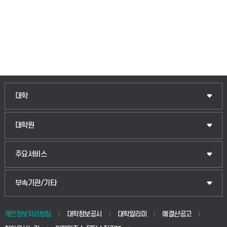
인문융합공공인재학부
대학
법경영학부
일반대학원
대학원
웰니스산업융합학부
산업대학원
입학안내
주요서비스
식물자원조경학부
공공정책대학원
웹메일
중앙도서관
부속기관/기타
동물생명융합학부
경영대학원
학사시스템(학부)
학생생활관(안성)
개인정보처리방침
대학정보공시
대학알리미
예결산공고