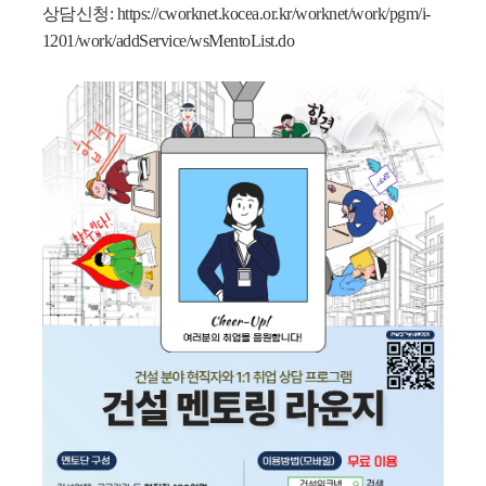
상담신청:
https://cworknet.kocea.or.kr/worknet/work/pgm/i-
1201/work/addService/wsMentoList.do