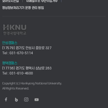
생명공학부
찾아오시는길
이메일주소 무단수집거부
교육대학원
학사시스템(전문학사 및 전공심화)
학생생활관(평택)
영상정보처리기기 운영·관리 방침
건설환경공학부
사이버캠퍼스(학부)
발전기금
사회안전시스템공학부
사이버캠퍼스(전문학사 및 전공심화)
산학협력단
식품생명화학공학부
시설바로처리서비스
취업지원센터
안성캠퍼스
(17579) 경기도 안성시 중앙로 327
컴퓨터응용수학부
연구실안전관리시스템
Tel : 031-670-5114
창업지원센터
ICT로봇기계공학부
평택캠퍼스
산학연구관리시스템
현장실습지원센터
(17738) 경기도 평택시 삼남로 283
Tel : 031-610-4600
전자전기공학부
찾아오시는길(안성)
평생교육원
Copyright (c) Hankyong National University.
디자인건축융합학부
All Rights Reserved.
찾아오시는길(평택)
정보전산원
AI융합학부
통학버스안내(안성)
UD메이커스페이스