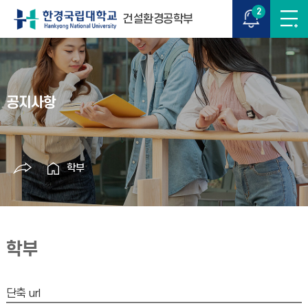
2
건설환경공학부
공지사항
학부
학부
단축 url