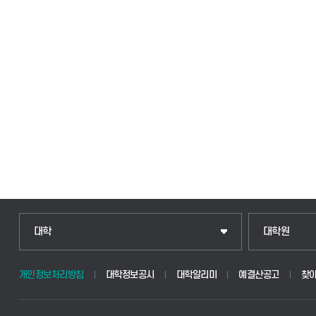
인문융합공공인재학부
일반대학원
대학
대학원
법경영학부
산업대학원
개인정보처리방침
대학정보공시
대학알리미
예결산공고
찾
웰니스산업융합학부
공공정책대학