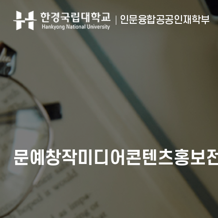
인문융합공공인재학부
문예창작미디어콘텐츠홍보