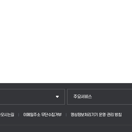
입학안내
주요서비스
웹메일
아오시는길
이메일주소 무단수집거부
영상정보처리기기 운영·관리 방침
원
학사시스템(학부)