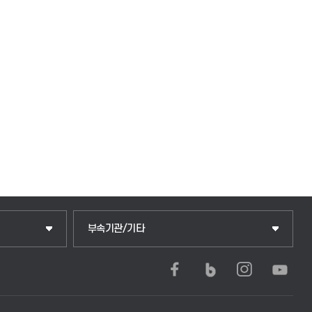
중앙도서관
부속기관/기타
학생생활관(안성)
학생생활관(평택)