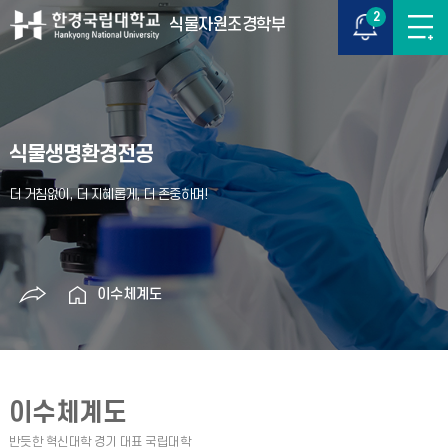
2
식물자원조경학부
식물생명환경전공
이수체계도
이수체계도