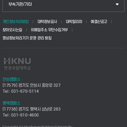
공공정책대학원
웹메일
중앙도서관
부속기관/기타
동물생명융합학부
경영대학원
학사시스템(학부)
학생생활관(안성)
개인정보처리방침
대학정보공시
대학알리미
예결산공고
생명공학부
찾아오시는길
이메일주소 무단수집거부
교육대학원
학사시스템(전문학사 및 전공심화)
학생생활관(평택)
영상정보처리기기 운영·관리 방침
건설환경공학부
사이버캠퍼스(학부)
발전기금
사회안전시스템공학부
사이버캠퍼스(전문학사 및 전공심화)
산학협력단
식품생명화학공학부
시설바로처리서비스
취업지원센터
안성캠퍼스
(17579) 경기도 안성시 중앙로 327
컴퓨터응용수학부
연구실안전관리시스템
Tel : 031-670-5114
창업지원센터
ICT로봇기계공학부
평택캠퍼스
산학연구관리시스템
현장실습지원센터
(17738) 경기도 평택시 삼남로 283
Tel : 031-610-4600
전자전기공학부
찾아오시는길(안성)
평생교육원
Copyright (c) Hankyong National University.