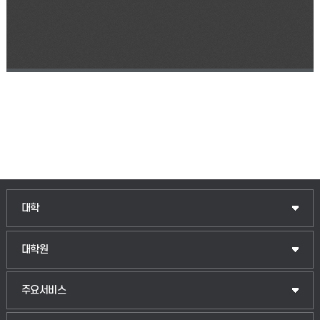
인문융합공공인재학부
대학
법경영학부
일반대학원
대학원
웰니스산업융합학부
산업대학원
입학안내
주요서비스
식물자원조경학부