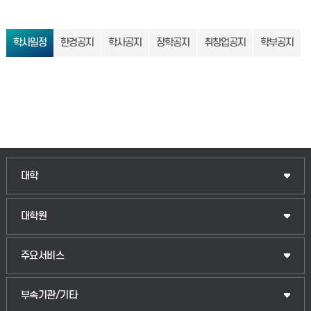
학사일정
한경공지
학사공지
장학공지
취창업공지
학부공지
인문융합공공인재학부
대학
법경영학부
일반대학원
대학원
웰니스산업융합학부
산업대학원
입학안내
주요서비스
식물자원조경학부
공공정책대학원
웹메일
중앙도서관
부속기관/기타