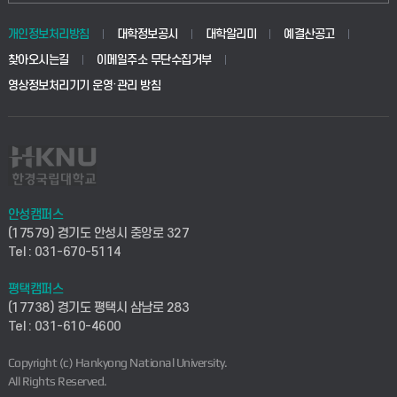
동물생명융합학부
경영대학원
학사시스템(학부)
학생생활관(안성)
개인정보처리방침
대학정보공시
대학알리미
예결산공고
생명공학부
찾아오시는길
이메일주소 무단수집거부
교육대학원
학사시스템(전문학사 및 전공심화)
학생생활관(평택)
영상정보처리기기 운영·관리 방침
건설환경공학부
사이버캠퍼스(학부)
발전기금
사회안전시스템공학부
사이버캠퍼스(전문학사 및 전공심화)
산학협력단
식품생명화학공학부
시설바로처리서비스
취업지원센터
안성캠퍼스
(17579) 경기도 안성시 중앙로 327
컴퓨터응용수학부
연구실안전관리시스템
Tel : 031-670-5114
창업지원센터
ICT로봇기계공학부
평택캠퍼스
산학연구관리시스템
현장실습지원센터
(17738) 경기도 평택시 삼남로 283
Tel : 031-610-4600
전자전기공학부
찾아오시는길(안성)
평생교육원
Copyright (c) Hankyong National University.
디자인건축융합학부
All Rights Reserved.
찾아오시는길(평택)
정보전산원