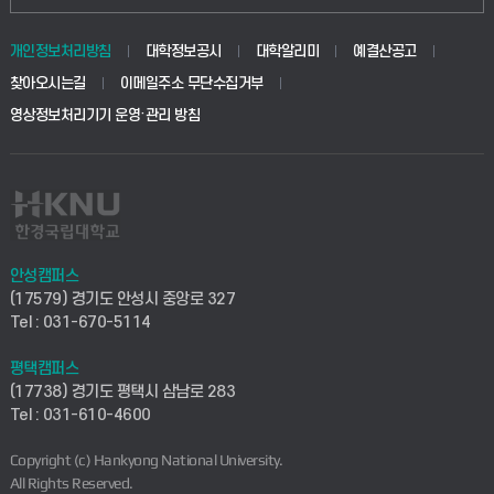
동물생명융합학부
경영대학원
학사시스템(학부)
학생생활관(안성)
개인정보처리방침
대학정보공시
대학알리미
예결산공고
생명공학부
찾아오시는길
이메일주소 무단수집거부
교육대학원
학사시스템(전문학사 및 전공심화)
학생생활관(평택)
영상정보처리기기 운영·관리 방침
건설환경공학부
사이버캠퍼스(학부)
발전기금
사회안전시스템공학부
사이버캠퍼스(전문학사 및 전공심화)
산학협력단
식품생명화학공학부
시설바로처리서비스
취업지원센터
안성캠퍼스
(17579) 경기도 안성시 중앙로 327
컴퓨터응용수학부
연구실안전관리시스템
Tel : 031-670-5114
창업지원센터
ICT로봇기계공학부
평택캠퍼스
산학연구관리시스템
현장실습지원센터
(17738) 경기도 평택시 삼남로 283
Tel : 031-610-4600
전자전기공학부
찾아오시는길(안성)
평생교육원
Copyright (c) Hankyong National University.
디자인건축융합학부
All Rights Reserved.
찾아오시는길(평택)