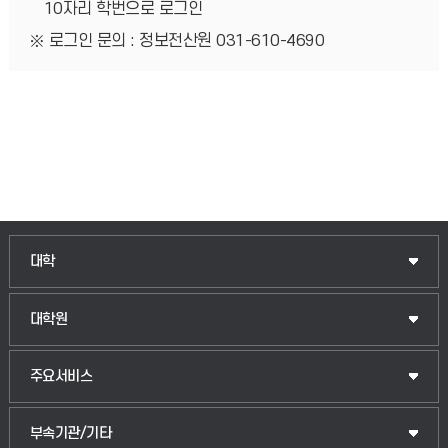
10자리 학번으로 로그인
로그인 문의 : 정보전산원 031-610-4690
인문융합공공인재학부
대학
법경영학부
일반대학원
대학원
웰니스산업융합학부
산업대학원
입학안내
주요서비스
식물자원조경학부
공공정책대학원
웹메일
중앙도서관
부속기관/기타