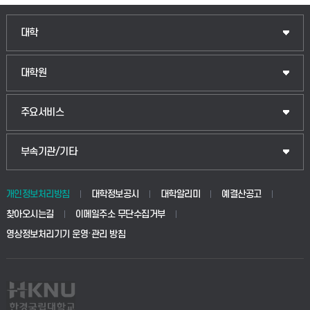
인문융합공공인재학부
대학
법경영학부
일반대학원
대학원
웰니스산업융합학부
산업대학원
입학안내
주요서비스
식물자원조경학부
공공정책대학원
웹메일
중앙도서관
부속기관/기타
동물생명융합학부
경영대학원
학사시스템(학부)
학생생활관(안성)
개인정보처리방침
대학정보공시
대학알리미
예결산공고
생명공학부
찾아오시는길
이메일주소 무단수집거부
교육대학원
학사시스템(전문학사 및 전공심화)
학생생활관(평택)
영상정보처리기기 운영·관리 방침
건설환경공학부
사이버캠퍼스(학부)
발전기금
사회안전시스템공학부
사이버캠퍼스(전문학사 및 전공심화)
산학협력단