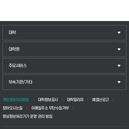
인문융합공공인재학부
대학
법경영학부
일반대학원
대학원
웰니스산업융합학부
산업대학원
입학안내
주요서비스
식물자원조경학부
공공정책대학원
웹메일
중앙도서관
부속기관/기타
동물생명융합학부
경영대학원
학사시스템(학부)
학생생활관(안성)
개인정보처리방침
대학정보공시
대학알리미
예결산공고
생명공학부
찾아오시는길
이메일주소 무단수집거부
교육대학원
학사시스템(전문학사 및 전공심화)
학생생활관(평택)
영상정보처리기기 운영·관리 방침
건설환경공학부
사이버캠퍼스(학부)
발전기금