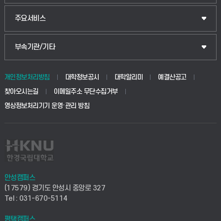
웰니스산업융합학부
산업대학원
입학안내
주요서비스
식물자원조경학부
공공정책대학원
웹메일
중앙도서관
부속기관/기타
동물생명융합학부
경영대학원
학사시스템(학부)
학생생활관(안성)
개인정보처리방침
대학정보공시
대학알리미
예결산공고
생명공학부
찾아오시는길
이메일주소 무단수집거부
교육대학원
학사시스템(전문학사 및 전공심화)
학생생활관(평택)
영상정보처리기기 운영·관리 방침
건설환경공학부
사이버캠퍼스(학부)
발전기금
사회안전시스템공학부
사이버캠퍼스(전문학사 및 전공심화)
산학협력단
식품생명화학공학부
시설바로처리서비스
취업지원센터
안성캠퍼스
(17579) 경기도 안성시 중앙로 327
컴퓨터응용수학부
연구실안전관리시스템
Tel : 031-670-5114
창업지원센터
ICT로봇기계공학부
평택캠퍼스