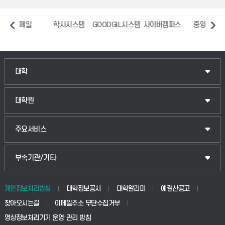
메일
학사시스템
GOODGIL시스템
사이버캠퍼스
중앙도서관
장애
인문융합공공인재학부
대학
법경영학부
일반대학원
대학원
웰니스산업융합학부
산업대학원
입학안내
주요서비스
식물자원조경학부
공공정책대학원
웹메일
중앙도서관
부속기관/기타
동물생명융합학부
경영대학원
학사시스템(학부)
학생생활관(안성)
개인정보처리방침
대학정보공시
대학알리미
예결산공고
생명공학부
찾아오시는길
이메일주소 무단수집거부
교육대학원
학사시스템(전문학사 및 전공심화)
학생생활관(평택)
영상정보처리기기 운영·관리 방침