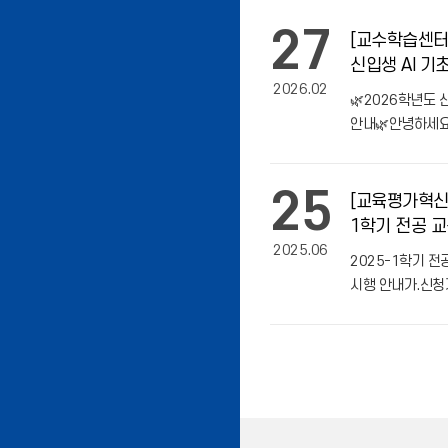
27
[교수학습센터]
신입생 AI 
2026.02
🌿2026학년도 
안내🌿안녕하세
교육혁신본부 교수
^ฅ2026학년도 
25
안내드립니다 😽
[교육평가혁신센
1학기 전공 
2025.06
신청 안내
2025-1학기 
시행 안내가.신청기간
(월) ~ 07.04.
전공 교육과정(전