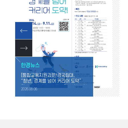
한경뉴스
[통합교육지원과]한경국립대,
“청년, 경계를 넘어 커리어 도약”
경계선지능청년 진로지원 사업 운영
2026.08.06
2