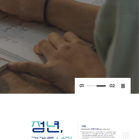
0
2
0
2