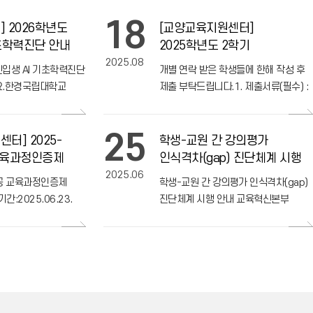
18
 2026학년도
[교양교육지원센터]
기초학력진단 안내
2025학년도 2학기
2025.08
국가근로장학생 지원서 양식
신입생 AI 기초학력진단
개별 연락 받은 학생들에 한해 작성 후
요.한경국립대학교
제출 부탁드립니다.1. 제출서류(필수) :
학습센터입니다 ฅ^ ﻌ
지원서 1부, 시간표 2. 근무 내용 -
신입생 AI 기초학력진단
모집인원 : 2명 - 근무기간 : 2학기 -
25

근무시
터] 2025-
학생-교원 간 강의평가
교육과정인증제
인식격차(gap) 진단체계 시행
2025.06
안내(2025-1학기부터)
전공 교육과정인증제
학생-교원 간 강의평가 인식격차(gap)
[시각미디어디자인전공] 국제
디자인 공모전서 잇단 수상
:2025.06.23.
진단체계 시행 안내 교육혁신본부
(금)나.신청대상:학부
교육평가혁신센터에서는 우리 대학
2026.07.23
공 주임교수
교육의 질적 개선과 교육 경쟁력을
강화하기 위하여 그동안 교원 대상으로
시